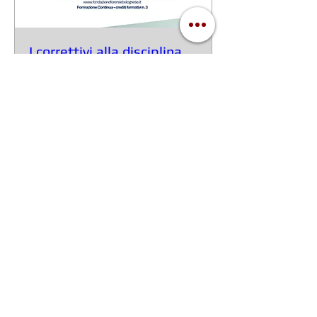
I correttivi alla disciplina
penale della Riforma
Cartabia
lun 22 apr
Scopri di più
Dettagli