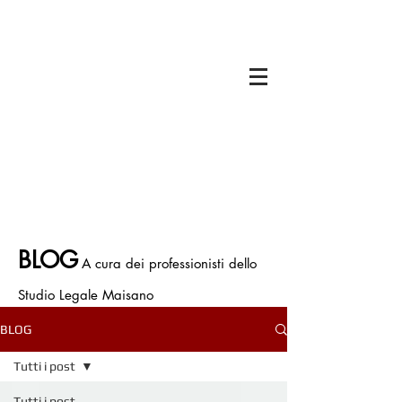
Il titolare dello Studio Legale Maisano è
Avv. Francesco Antonio Maisano
Iscritto all'Ordine degli Avvocati di Bologna
Iscritto all' Albo Speciale patrocinatori
Giurisdizioni Superiori
P.IVA.
03675710374
Polizza Assicurativa n. ICNF000001.134265
BLOG
A cura dei professionisti dello
Studio Legale Maisano
BLOG
Tutti i post
Tutti i post