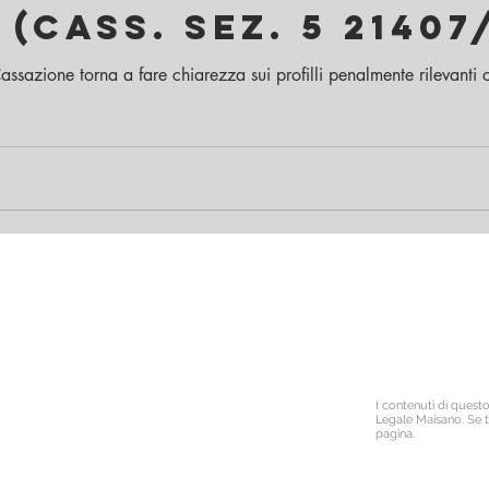
(Cass. Sez. 5 21407
assazione torna a fare chiarezza sui profilli penalmente rilevanti
l. 338.6418759
Isc
Iscritto all' Albo Spe
bopec.it
Po
I contenuti di quest
Legale Maisano. Se t
pagina.