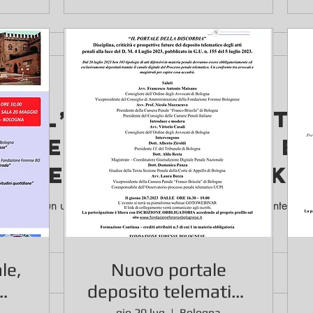
E
n
a l’ex convivente
 nella sua mail e 
Facebook: è stalki
amenti di un uomo assolto in primo grado e successivamente conda
le,
Nuovo portale
deposito telematico
gio 20 lug
Bologna