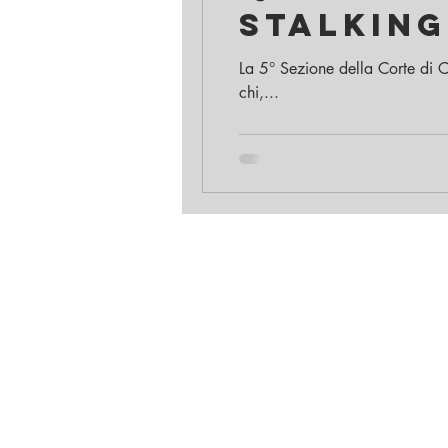
stalking 
La 5° Sezione della Corte di C
chi,...
Studio Legale Maisano
Via Castiglione, 124 - 40136 - Bologna
Tel. 051 331416 - Fax. 051.0076252 - Cel
avvmaisano@gmail.com
Pec:
francesco.maisano@ordineavvocati