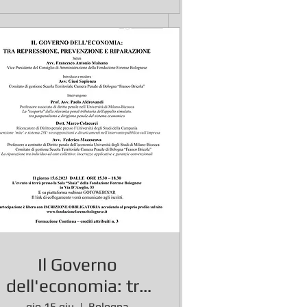
sul suo
ng (Cass.
nnato in appello per il reato
Il Governo
dell'economia: tra
gio 15 giu
Bologna