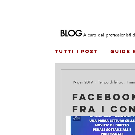
Avvocato penalista a Bologna Francesco Antoni
BLOG
A cura dei professionisti
Tutti i post
Guide 
19 gen 2019
Tempo di lettura: 1 min
Facebook
fra i co
dall'acc
Conoscere la password del pr