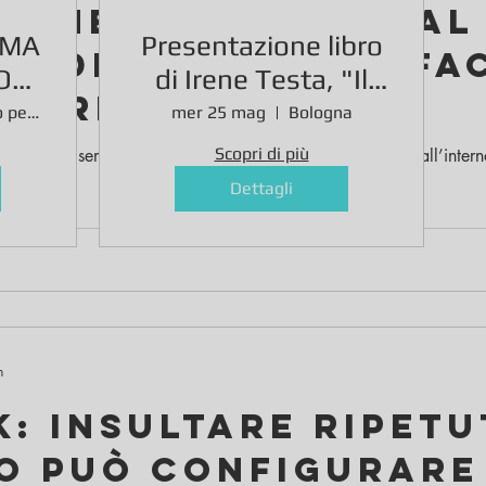
IONE ONLINE: ok al
RMA
Presentazione libro
ro della pagina Fa
O
di Irene Testa, "Il
care le offese
TÁ
fatto non sussiste"
novità di diritto penale processuale
mer 25 mag
Bologna
Scopri di più
ione ha da sempre un’importanza estremamente rilevante all’interno
Dettagli
n
: Insultare ripet
o può configurare