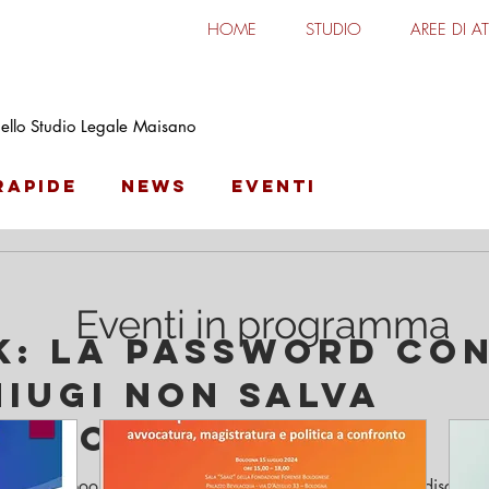
HOME
STUDIO
AREE DI AT
o Maisano
 dello Studio Legale Maisano
Rapide
News
Eventi
Eventi in programma
: la password con
niugi non salva
esso abusivo
ofilo Facebook del partner non autorizza ad accedervi indiscri