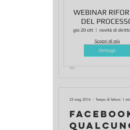
DIFFAMAZ
WEBINAR RIFO
sequest
DEL PROCESS
per bloc
PENALE: NOVI
gio 20 ott
Scopri di più
Il concetto di onore e reputaz
viviamo....
Dettagli
25 mag 2016
Tempo di lettura: 1 mi
FACEBOOK
qualcun