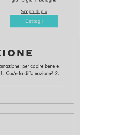
repressione,
prevenzione e
Scopri di più
n
riparazione
Dettagli
 IL
zione
ffamazione: per capire bene e
1. Cos’è la diffamazione? 2.