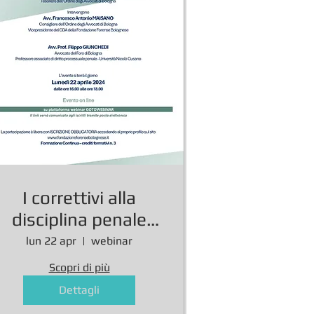
 niente
su
I correttivi alla
disciplina penale
della Riforma
lun 22 apr
webinar
iffamazione su Facebook.
Cartabia
Scopri di più
Dettagli