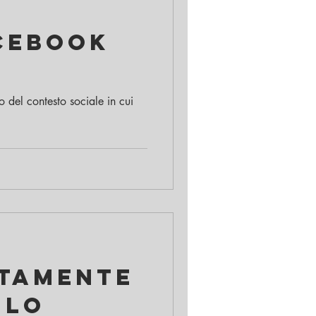
cebook
 del contesto sociale in cui
utamente
 lo