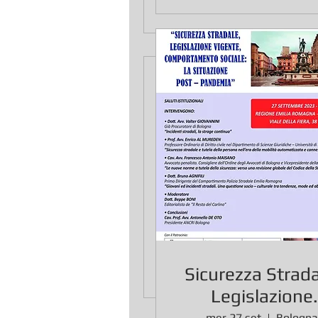
PROCESSUAL
26 mag 2017
Tempo di lettura: 2 mi
Controll
entrando
profilo 
sez.
La vicenda riguarda i comport
di atti...
Sicurezza Strada
Legislazione
mer 27 set
Bologna