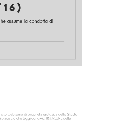
/16)
 che assume la condotta di
Il titolare dello Studio Legale Maisano è
Avv. Francesco Antonio Maisano
ritto all'Ordine degli Avvocati di Bologna
ciale patrocinatori Giurisdizioni Superiori
P.IVA. 03675710374
lizza Assicurativa n. ICNF000001.134265
o sito web sono di proprietà esclusiva dello Studio
i piace ciò che leggi condividi l&#39;URL della