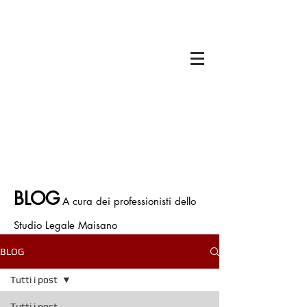
Il titolare dello Studio Legale Maisano è
Avv. Francesco Antonio Maisano
Iscritto all'Ordine degli Avvocati di Bologna
Iscritto all' Albo Speciale patrocinatori
Giurisdizioni Superiori
P.IVA.
03675710374
Polizza Assicurativa n. ICNF000001.134265
BLOG
A cura dei professionisti dello
Studio Legale Maisano
BLOG
Tutti i post
Tutti i post