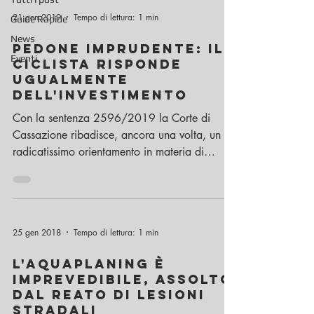
21 gen 2019
Tempo di lettura: 1 min
Guide Rapide
News
Pedone imprudente: il
Eventi
ciclista risponde
ugualmente
dell'investimento
Con la sentenza 2596/2019 la Corte di
Cassazione ribadisce, ancora una volta, un
radicatissimo orientamento in materia di
circolazione...
25 gen 2018
Tempo di lettura: 1 min
L'aquaplaning è
imprevedibile, assolto
dal reato di lesioni
stradali