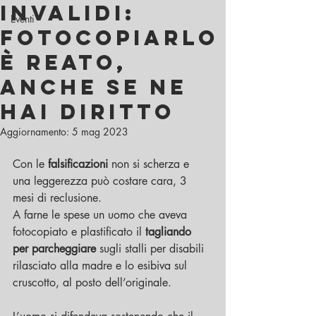
INVALIDI:
Eventi
FOTOCOPIARLO
È REATO,
ANCHE SE NE
HAI DIRITTO
Aggiornamento:
5 mag 2023
Con le 
falsificazioni
 non si scherza e 
una leggerezza può costare cara, 3 
mesi di reclusione. 
A farne le spese un uomo che aveva 
fotocopiato e plastificato il 
tagliando 
per parcheggiare
 sugli stalli per disabili 
rilasciato alla madre e lo esibiva sul 
cruscotto, al posto dell’originale.