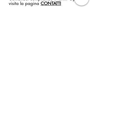
visita la pagina
CONTATTI
Cliccando sul tasto invia dichiaro di aver
preso visione dell'
Informativa sulla Privacy