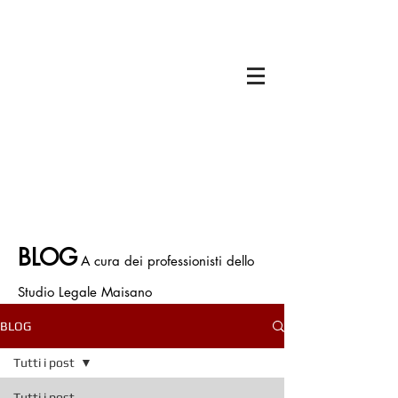
Il titolare dello Studio Legale Maisano è
Avv. Francesco Antonio Maisano
Iscritto all'Ordine degli Avvocati di Bologna
Iscritto all' Albo Speciale patrocinatori
Giurisdizioni Superiori
P.IVA.
03675710374
Polizza Assicurativa n. ICNF000001.134265
BLOG
A cura dei professionisti dello
Studio Legale Maisano
BLOG
Tutti i post
Tutti i post