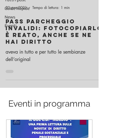
20 gen 2021
Tempo di lettura: 1 min
Guide Rapide
News
PASS PARCHEGGIO
Eventi
INVALIDI: FOTOCOPIARLO
È REATO, ANCHE SE NE
HAI DIRITTO
aveva in tutto e per tutto le sembianze
dell’original
Eventi in programma