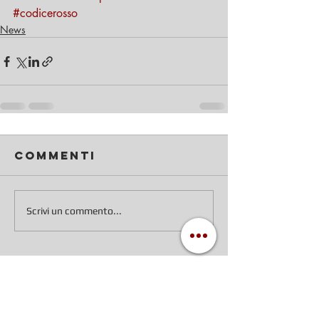
#codicerosso
News
Commenti
Scrivi un commento...
Hai un problema
simile?