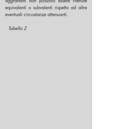
aggravanti non possono essere ritenute 
equivalenti o subvalenti rispetto ad altre 
eventuali circostanze attenuanti.
Tabella 2