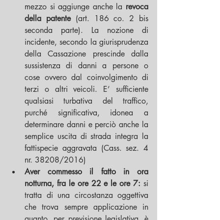
mezzo si aggiunge anche la 
revoca 
della patente 
(art. 186 co. 2 bis 
seconda parte). La nozione di 
incidente, secondo la giurisprudenza 
della Cassazione prescinde dalla 
sussistenza di danni a persone o 
cose ovvero dal coinvolgimento di 
terzi o altri veicoli. E’ sufficiente 
qualsiasi turbativa del traffico, 
purché significativa, idonea a 
determinare danni e perciò anche la 
semplice uscita di strada integra la 
fattispecie aggravata (Cass. sez. 4 
nr. 38208/2016)  
Aver commesso il fatto in ora 
notturna, fra le ore 22 e le ore 7:
 si 
tratta di una circostanza oggettiva 
che trova sempre applicazione in 
quanto, per previsione legislativa, è 