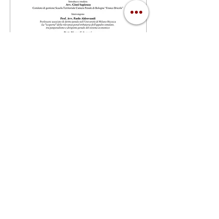
Il Governo dell'economia:
tra repressione,
prevenzione e riparazione
gio 15 giu
Scopri di più
Dettagli