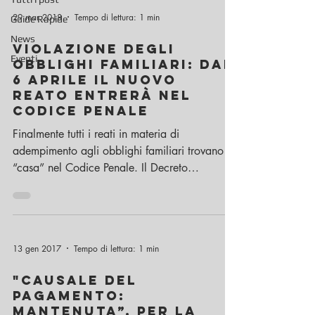
29 mar 2018
Tempo di lettura: 1 min
Guide Rapide
News
Violazione degli
Eventi
obblighi familiari: dal
6 aprile il nuovo
reato entrerà nel
Codice Penale
Finalmente tutti i reati in materia di
adempimento agli obblighi familiari trovano
“casa” nel Codice Penale. Il Decreto
Legislativo...
13 gen 2017
Tempo di lettura: 1 min
"Causale del
pagamento:
mantenuta”. Per la