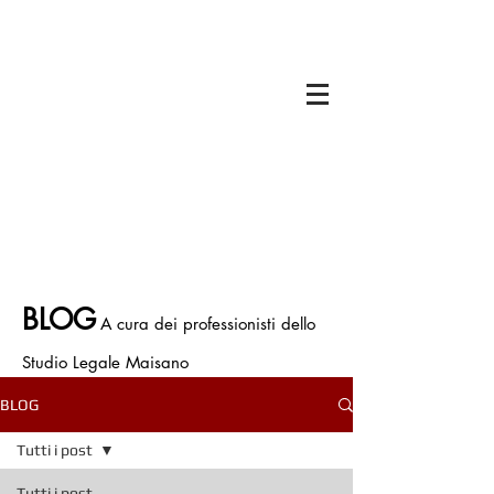
Il titolare dello Studio Legale Maisano è
Avv. Francesco Antonio Maisano
Iscritto all'Ordine degli Avvocati di Bologna
Iscritto all' Albo Speciale patrocinatori
Giurisdizioni Superiori
P.IVA.
03675710374
Polizza Assicurativa n. ICNF000001.134265
BLOG
A cura dei professionisti dello
Studio Legale Maisano
BLOG
Tutti i post
Tutti i post