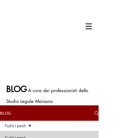
Il titolare dello Studio Legale Maisano è
Avv. Francesco Antonio Maisano
Iscritto all'Ordine degli Avvocati di Bologna
Iscritto all' Albo Speciale patrocinatori
Giurisdizioni Superiori
P.IVA.
03675710374
Polizza Assicurativa n. ICNF000001.134265
BLOG
A cura dei professionisti dello
Studio Legale Maisano
BLOG
Tutti i post
Tutti i post