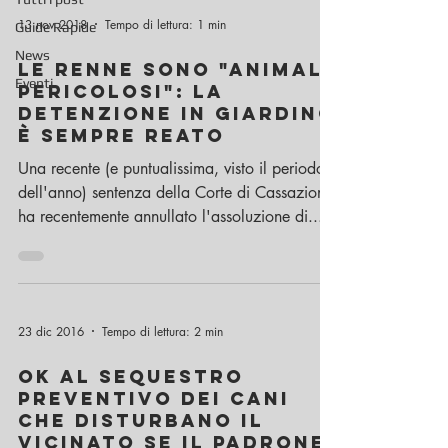
13 nov 2018
Tempo di lettura: 1 min
Guide Rapide
News
Le renne sono "animali
Eventi
pericolosi": la
detenzione in giardino
è sempre reato
Una recente (e puntualissima, visto il periodo
dell'anno) sentenza della Corte di Cassazione
ha recentemente annullato l'assoluzione di...
23 dic 2016
Tempo di lettura: 2 min
OK al sequestro
preventivo dei cani
che disturbano il
vicinato se il padrone