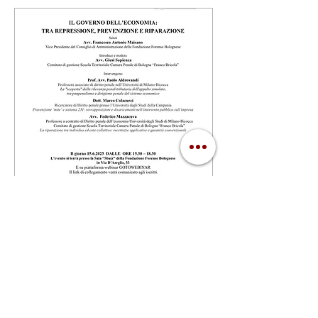
Il Governo dell'economia:
tra repressione,
prevenzione e riparazione
gio 15 giu
Scopri di più