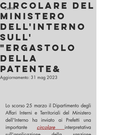
circolare del
Eventi
Ministero
dell'Interno
sull'
"ergastolo
della
patente&
Aggiornamento:
31 mag 2023
Lo scorso 25 marzo il Dipartimento degli 
Affari Interni e Territoriali del Ministero 
dell'Interno ha inviato ai Prefetti una 
importante 
circolare
interpretativa 
sull'applicazione della sanzione 