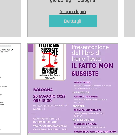
atti penali
to
Scopri di più
Dettagli
t