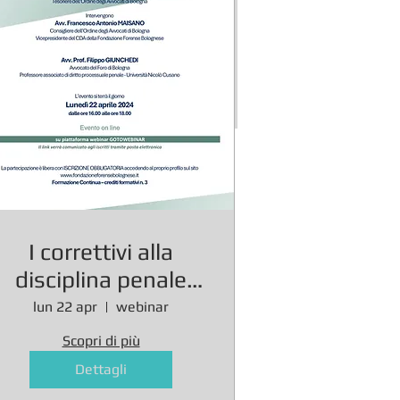
I correttivi alla
disciplina penale
della Riforma
lun 22 apr
webinar
Cartabia
Scopri di più
Dettagli