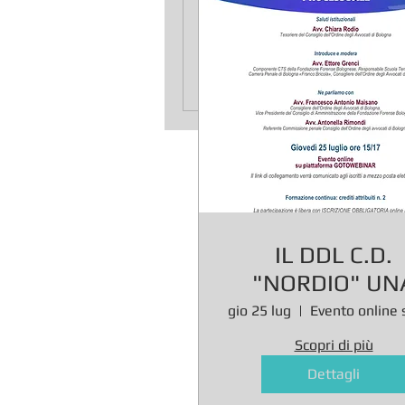
IL DDL C.D.
"NORDIO" UN
PRIMA LETTU
gio 25 lug
SULLE NOVITÁ 
Scopri di più
DIRITTO PENA
Dettagli
SOSTANZIALE