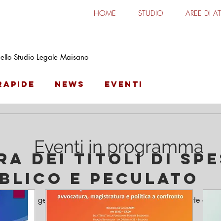
HOME
STUDIO
AREE DI AT
o Maisano
 dello Studio Legale Maisano
Rapide
News
Eventi
Eventi in programma
A DEI TITOLI DI SPE
BLICO E PECULATO
831 del 28 gennaio 2022, la Seconda Sezione della Corte di Cass