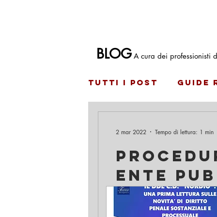
Avvocato penalista a Bologna Francesco Antoni
BLOG
A cura dei professionisti
Tutti i post
Guide 
2 mar 2022
Tempo di lettura: 1 min
PROCEDUR
ENTE PUB
Con la recente Sentenza n. 5
principio di diritto...