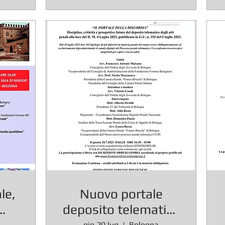
E
le,
Nuovo portale
deposito telematico
gio 20 lug
Bologna