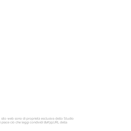
Il titolare dello Studio Legale Maisano è
Avv. Francesco Antonio Maisano
ritto all'Ordine degli Avvocati di Bologna
ciale patrocinatori Giurisdizioni Superiori
P.IVA. 03675710374
lizza Assicurativa n. ICNF000001.134265
o sito web sono di proprietà esclusiva dello Studio
i piace ciò che leggi condividi l&#39;URL della