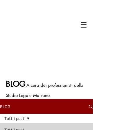
Il titolare dello Studio Legale Maisano è
Avv. Francesco Antonio Maisano
Iscritto all'Ordine degli Avvocati di Bologna
Iscritto all' Albo Speciale patrocinatori
Giurisdizioni Superiori
P.IVA.
03675710374
Polizza Assicurativa n. ICNF000001.134265
BLOG
A cura dei professionisti dello
Studio Legale Maisano
BLOG
Tutti i post
Tutti i post