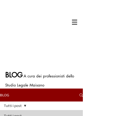
Il titolare dello Studio Legale Maisano è
Avv. Francesco Antonio Maisano
Iscritto all'Ordine degli Avvocati di Bologna
Iscritto all' Albo Speciale patrocinatori
Giurisdizioni Superiori
P.IVA.
03675710374
Polizza Assicurativa n. ICNF000001.134265
BLOG
A cura dei professionisti dello
Studio Legale Maisano
BLOG
Tutti i post
Tutti i post