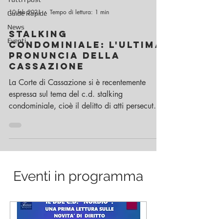
10 feb 2021
Tempo di lettura: 1 min
Guide Rapide
News
STALKING
Eventi
CONDOMINIALE: l'ultima
pronuncia della
cassazione
La Corte di Cassazione si è recentemente
espressa sul tema del c.d. stalking
condominiale, cioè il delitto di atti persecutori
di cui...
Eventi in programma