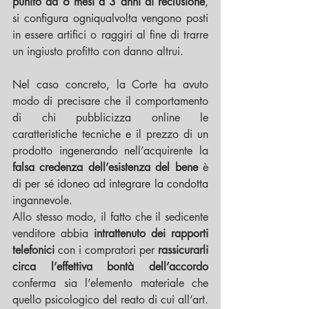
punito da 6 mesi a 3 anni di reclusione
, 
si configura ogniqualvolta vengono posti 
in essere artifici o raggiri al fine di trarre 
un ingiusto profitto con danno altrui. 
Nel caso concreto, la Corte ha avuto 
modo di precisare che il comportamento 
di chi pubblicizza online le 
caratteristiche tecniche e il prezzo di un 
prodotto ingenerando nell’acquirente la 
falsa credenza dell’esistenza del bene
 è 
di per sé idoneo ad integrare la condotta 
ingannevole.
Allo stesso modo, il fatto che il sedicente 
venditore abbia 
intrattenuto dei rapporti 
telefonici
 con i compratori per 
rassicurarli 
circa l’effettiva bontà dell’accordo
conferma sia l’elemento materiale che 
quello psicologico del reato di cui all’art. 