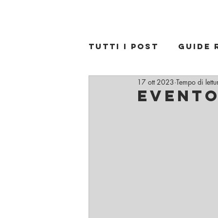
Avvocato penalista a Bologna Francesco Antoni
Tutti i post
Guide 
17 ott 2023
Tempo di lettu
Evento