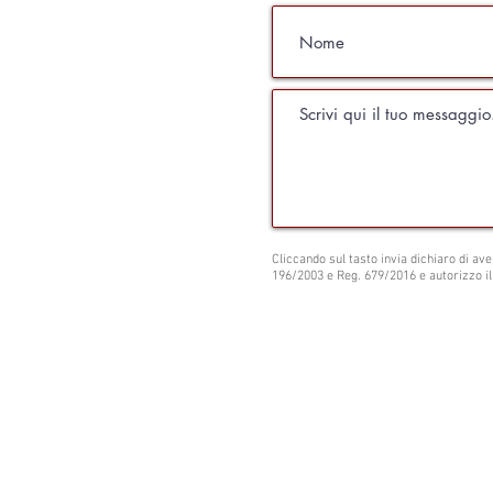
Cliccando sul tasto invia dichiaro di ave
196/2003 e Reg. 679/2016 e autorizzo il
Studio Legale Maisano
Via Castiglione, 124 - 40136 - Bologna
Tel. 051 331416 - Fax. 051.0076252 - Cel
avvmaisano@gmail.com