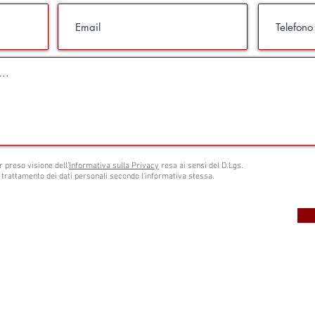
r preso visione dell'
Informativa sulla Privacy
resa ai sensi del D.Lgs.
 trattamento dei dati personali secondo l'informativa stessa.
l. 338.6418759
Isc
Iscritto all' Albo Spe