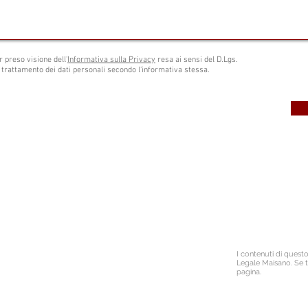
r preso visione dell'
Informativa sulla Privacy
resa ai sensi del D.Lgs.
 trattamento dei dati personali secondo l'informativa stessa.
l. 338.6418759
Isc
Iscritto all' Albo Spe
bopec.it
Po
I contenuti di quest
Legale Maisano. Se t
pagina.