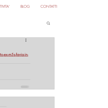
TIVITA'
BLOG
CONTATTI
Accedi
-ex-m5s-favia-in-