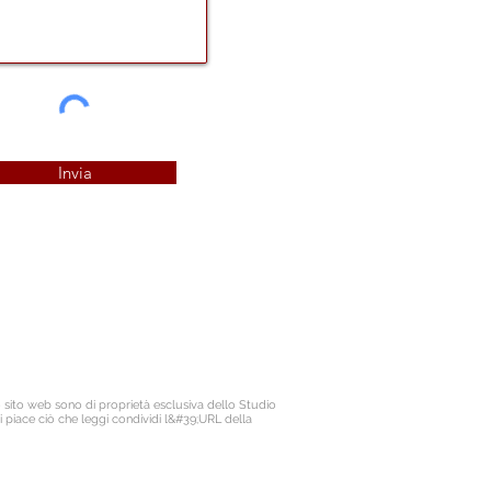
Invia
Il titolare dello Studio Legale Maisano è
Avv. Francesco Antonio Maisano
ritto all'Ordine degli Avvocati di Bologna
ciale patrocinatori Giurisdizioni Superiori
P.IVA. 03675710374
lizza Assicurativa n. ICNF000001.134265
o sito web sono di proprietà esclusiva dello Studio
i piace ciò che leggi condividi l&#39;URL della