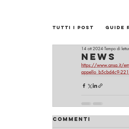
Avvocato penalista a Bologna Francesco Antoni
Tutti i post
Guide 
14 ott 2024
Tempo di lettu
news
https://www.ansa.it/em
appello_b5cbd4c9-22
Commenti