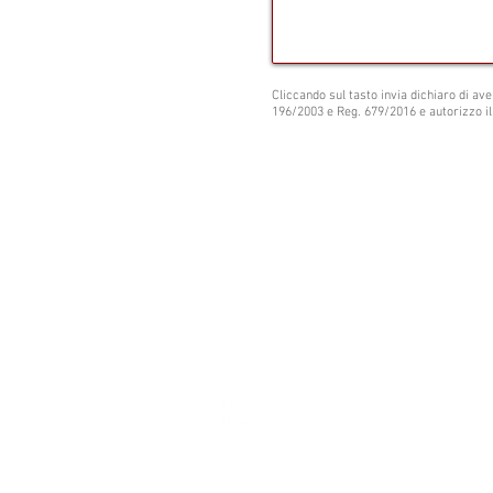
Cliccando sul tasto invia dichiaro di ave
196/2003 e Reg. 679/2016 e autorizzo il
Studio Legale Maisano
Via Castiglione, 124 - 40136 - Bologna
Tel. 051 331416 - Fax. 051.0076252 - Cel
avvmaisano@gmail.com
Pec:
francesco.maisano@ordineavvocati