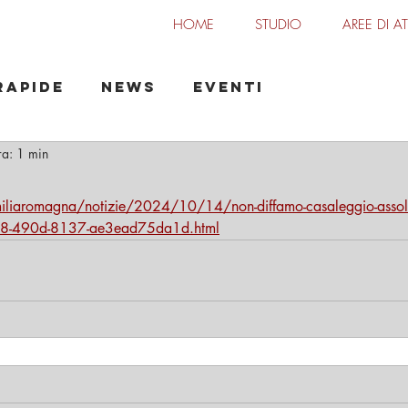
HOME
STUDIO
AREE DI AT
o Maisano
Rapide
News
Eventi
ra: 1 min
iliaromagna/notizie/2024/10/14/non-diffamo-casaleggio-assolto
18-490d-8137-ae3ead75da1d.html