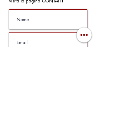
visita la pagina
CONTATTI
Cliccando sul tasto invia dichiaro di aver
preso visione dell'
Informativa sulla Privacy
resa ai sensi del D.Lgs. 196/2003 e Reg.