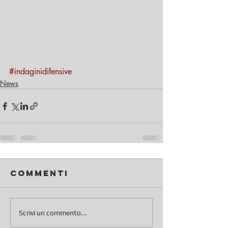
#indaginidifensive
News
Commenti
Scrivi un commento...