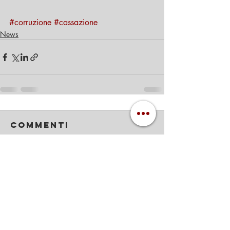
#corruzione
#cassazione
News
Commenti
Scrivi un commento...
Hai un problema