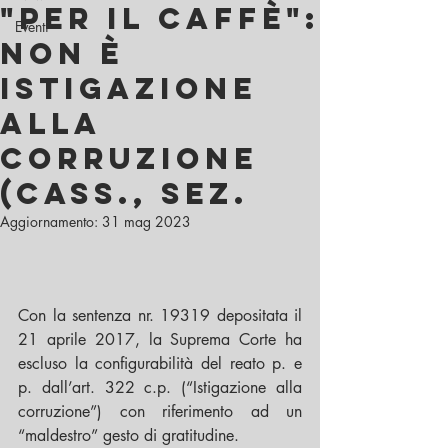
"per il caffè":
Eventi
non è
istigazione
alla
corruzione
(Cass., Sez.
Aggiornamento:
31 mag 2023
Con la sentenza nr. 19319 depositata il 
21 aprile 2017, la Suprema Corte ha 
escluso la configurabilità del reato p. e 
p. dall’art. 322 c.p. (“Istigazione alla 
corruzione”) con riferimento ad un 
“maldestro” gesto di gratitudine.