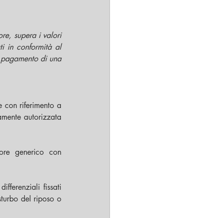
e, supera i valori 
i in conformità al 
l pagamento di una 
 con riferimento a 
amente autorizzata 
ore generico con 
ferenziali fissati 
turbo del riposo o 