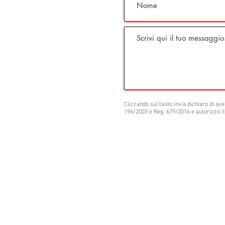
Cliccando sul tasto invia dichiaro di ave
196/2003 e Reg. 679/2016 e autorizzo il
Studio Legale Maisano
Via Castiglione, 124 - 40136 - Bologna
Tel. 051 331416 - Fax. 051.0076252 - Cel
avvmaisano@gmail.com
Pec:
francesco.maisano@ordineavvocati