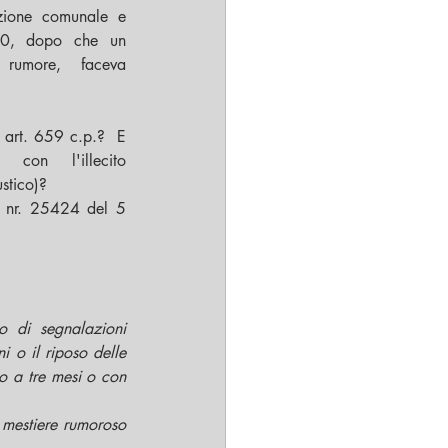
azione comunale e 
00, dopo che un 
 rumore, faceva 
x art. 659 c.p.?  E 
con l'illecito 
stico)?
a nr. 25424 del 5 
 di segnalazioni 
 o il riposo delle 
no a tre mesi o con 
mestiere rumoroso 