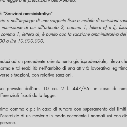
lla legge o le prescrizioni dell’Autorità.
 "Sanzioni amministrative"
zio o nell'impiego di una sorgente fissa o mobile di emissioni sonor
 immissione di cui all'articolo 2, comma 1, lettere e) e f), fissat
, comma 1, lettera a), è punito con la sanzione amministrativa de
00 a lire 10.000.000. 
endosi ad un precedente orientamento giurisprudenziale, rileva che
ormale tollerabilità nell'ambito di una attività lavorativa legittim
iverse situazioni, con relative sanzioni.
ativo previsto dall'art. 10 co. 2 l. 447/95: in caso di rum
ferenziali fissati dalla legge.
imo comma c.p.: in caso di rumore con superamento dei limiti dif
'esercizio di un mesterie in modo eccedente i normali usi con dis
 persone.