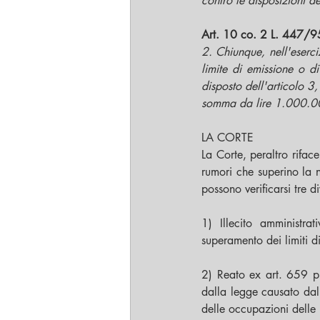
contro le disposizioni de
Art. 10 co. 2 L. 447/95
2. Chiunque, nell'eserci
limite di emissione o di
disposto dell'articolo 3
somma da lire 1.000.0
LA CORTE
La Corte, peraltro rifac
rumori che superino la n
possono verificarsi tre d
1) Illecito amministr
superamento dei limiti dif
2) Reato ex art. 659 pr
dalla legge causato dall
delle occupazioni delle