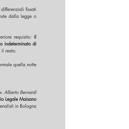
ferenziali fissati 
oste dalla legge o 
eriore requisito: 
il 
o indeterminato di 
il reato.
rmale quella notte 
v. Alberto Bernardi
io Legale Maisano
enalisti in Bologna