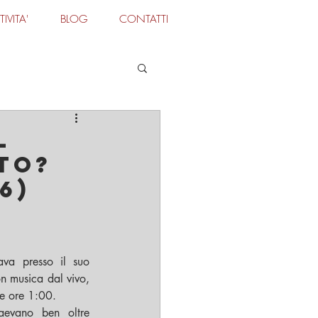
TIVITA'
BLOG
CONTATTI
Accedi
l
to?
6)
va presso il suo 
locale una "Festa della birra" con musica dal vivo, 
le ore 1:00. 
aevano ben oltre 