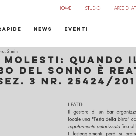
HOME
STUDIO
AREE DI AT
o Maisano
Rapide
News
Eventi
ura: 2 min
 MOLESTI: quando i
bo del sonno è rea
sez. 3 nr. 25424/201
I FATTI:
Il gestore di un bar organizza
regolarmente autorizzata
 fino al
I festeggiamenti però si protr