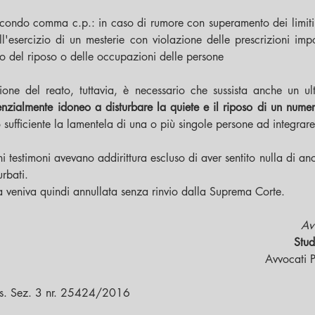
ondo comma c.p.: in caso di rumore con superamento dei limiti dif
l'esercizio di un mesterie con violazione delle prescrizioni imp
bo del riposo o delle occupazioni delle persone 
ione del reato, tuttavia, è necessario che sussista anche un ult
nzialmente idoneo a disturbare la quiete e il riposo di un numer
 sufficiente la lamentela di una o più singole persone ad integrare 
 testimoni avevano addirittura escluso di aver sentito nulla di ano
urbati. 
 veniva quindi annullata senza rinvio dalla Suprema Corte.
Av
Stud
Avvocati P
ss. Sez. 3 nr. 25424/2016