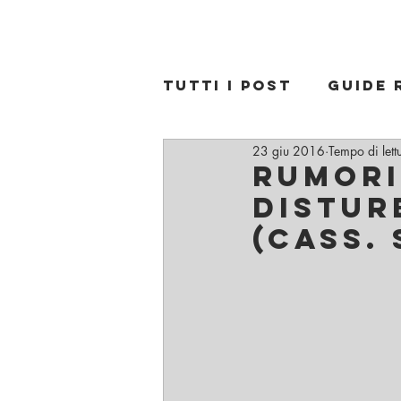
Avvocato penalista a Bologna Francesco Antoni
Tutti i post
Guide 
23 giu 2016
Tempo di lett
RUMORI
distur
(Cass. 