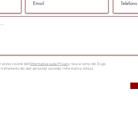
r preso visione dell'
Informativa sulla Privacy
resa ai sensi del D.Lgs.
 trattamento dei dati personali secondo l'informativa stessa.
l. 338.6418759
Isc
Iscritto all' Albo Spe
bopec.it
Po