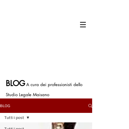
Il titolare dello Studio Legale Maisano è
Avv. Francesco Antonio Maisano
Iscritto all'Ordine degli Avvocati di Bologna
Iscritto all' Albo Speciale patrocinatori
Giurisdizioni Superiori
P.IVA.
03675710374
Polizza Assicurativa n. ICNF000001.134265
BLOG
A cura dei professionisti dello
Studio Legale Maisano
BLOG
Tutti i post
Tutti i post